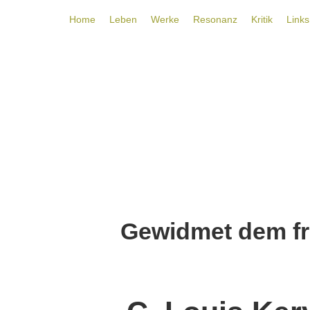
Home
Leben
Werke
Resonanz
Kritik
Links
C. Louis Kervran und Biologische T
Gewidmet dem fr