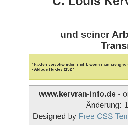
C. Louis Ker
und seiner Arb
Trans
"Fakten verschwinden nicht, wenn man sie ignori
- Aldous Huxley (1927)
www.kervran-info.de
- o
Änderung: 
Designed by
Free CSS Tem